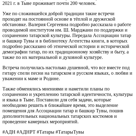
2021 г. в Тыве проживает почти 200 человек.
Уже по сложившейся доброй традиции такие встречи
проходят на постоянной основе в тёплой и дружеской
обстановке. Валерия Сергеевна подробно рассказала о работе
проводимой институтом им. Ш. Марджани по поддержки и
сохранению татарской культуры. Передала Ассоциации татар
и башкир Тувы и в библиотеку Агентства книги, в которых
подробно рассказано об этнической истории и исторической
демографии татар, по их традиционному хозяйству и быту, а
также по их материальной и духовной культуре.
Встреча получилась настолько душевной, что все вместе под
гитару спели песни на татарском и русском языках, о любви и
уважении к маме и Родине.
Также обменялись мнениями и наметили планы по
сохранению и укреплению татарской идентичности, культуры
и языка в Тыве. Поставили для себя задачи, которые
необходимо решить в ближайшее время, это выделение
помещения для Ассоциации татар и башкир Тувы, пошив
дополнительных национальных татарских костюмов и
проведение камерных мероприятий.
#АДН #АДНРТ #Татары #ТатарыТувы