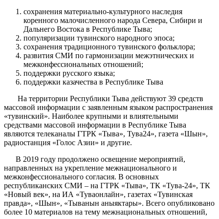
сохранения материально-культурного наследия
коренного малочисленного народа Севера, Сибири и
Дальнего Востока в Республике Тыва;
популяризации тувинского народного эпоса;
сохранения традиционного тувинского фольклора;
развития СМИ по гармонизации межэтнических и
межконфессиональных отношений;
поддержки русского языка;
поддержки казачества в Республике Тыва
На территории Республики Тыва действуют 39 средств
массовой информации с заявленным языком распространения
«тувинский». Наиболее крупными и влиятельными
средствами массовой информации в Республике Тыва
являются телеканалы ГТРК «Тыва», Тува24», газета «Шын»,
радиостанция «Голос Азии» и другие.
В 2019 году продолжено освещение мероприятий,
направленных на укрепление межнационального и
межконфессионального согласия. В основных
республиканских СМИ – на ГТРК «Тыва», ТК «Тува-24», ТК
«Новый век», на ИА «Туваонлайн», газетах «Тувинская
правда», «Шын», «Тыванын аныяктары». Всего опубликовано
более 10 материалов на тему межнациональных отношений,