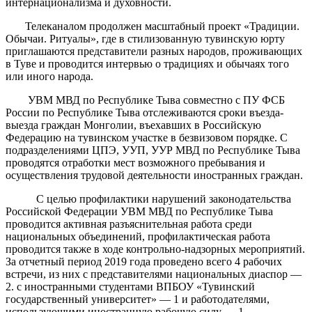
интернационализма и духовности.
Телеканалом продолжен масштабный проект «Традиции.
Обычаи. Ритуалы», где в стилизованную тувинскую юрту
приглашаются представители разных народов, проживающих
в Туве и проводится интервью о традициях и обычаях того
или иного народа.
УВМ МВД по Республике Тыва совместно с ПУ ФСБ
России по Республике Тыва отслеживаются сроки въезда-
выезда граждан Монголии, въехавших в Российскую
Федерацию на тувинском участке в безвизовом порядке. С
подразделениями ЦПЭ, УУП, УУР МВД по Республике Тыва
проводятся отработки мест возможного пребывания и
осуществления трудовой деятельности иностранных граждан.
С целью профилактики нарушений законодательства
Российской Федерации УВМ МВД по Республике Тыва
проводится активная разъяснительная работа среди
национальных объединений, профилактическая работа
проводится также в ходе контрольно-надзорных мероприятий.
За отчетный период 2019 года проведено всего 4 рабочих
встречи, из них с представителями национальных диаспор —
2. с иностранными студентами ВПБОУ «Тувинский
государственный университет» — 1 и работодателями,
использующими иностранную рабочую силу — 1.