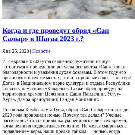
Когда и где проведут обряд «Сан
Салыр» в Шагаа 2023 г.?
Янв 25, 2023
|
Новости
21 февраля в 07.00 утра священнослужители начнут
готовиться к проведению ритуального костра «Сан» в знак
благодарности и уважения духам-хозяевам. В этом году его
организуют в тех же местах, что и в прошлые годы — на горе
Догээ, в Национальном парке культуры и отдыха Республики
Тыва и у памятника «Кадарчы». Также обряд проведут на
территории храмов: Цеченлинг, Даши Панделинг, Устуу-
Хурээ, Дамба Брайбуллинг, Гандан Чойпелинг.
По словам Камбы-ламы Тувы, обряд «Сан Салыр» вплоть до
2020 года проводили ночью. Почему так делали? Ученые
рассказали, что эта привычка укоренилась еще с тех времен,
когда религия подвергалась гонению. Не желая смириться с
подавлением веры, наши предки тайком — ночью, когда