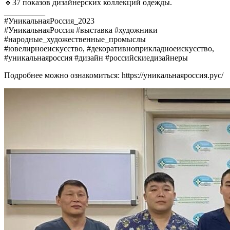
🔹37 показов дизайнерских коллекций одежды.
__________
#УникальнаяРоссия_2023
#УникальнаяРоссия #выставка #художники
#народные_художественные_промыслы
#ювелирноеискусство, #декоративноприкладноеискусство,
#уникальнаяроссия #дизайн #российскиедизайнеры
Подробнее можно ознакомиться: https://уникальнаяроссия.рус/