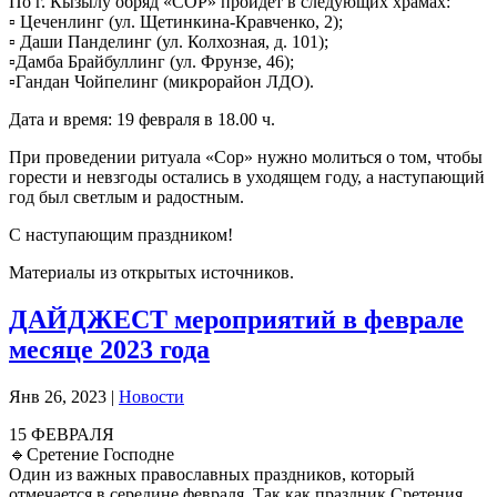
По г. Кызылу обряд «СОР» пройдет в следующих храмах:
▫ Цеченлинг (ул. Щетинкина-Кравченко, 2);
▫ Даши Панделинг (ул. Колхозная, д. 101);
▫Дамба Брайбуллинг (ул. Фрунзе, 46);
▫Гандан Чойпелинг (микрорайон ЛДО).
Дата и время: 19 февраля в 18.00 ч.
При проведении ритуала «Сор» нужно молиться о том, чтобы
горести и невзгоды остались в уходящем году, а наступающий
год был светлым и радостным.
С наступающим праздником!
Материалы из открытых источников.
ДАЙДЖЕСТ мероприятий в феврале
месяце 2023 года
Янв 26, 2023
|
Новости
15 ФЕВРАЛЯ
🔹Сретение Господне
Один из важных православных праздников, который
отмечается в середине февраля. Так как праздник Сретения