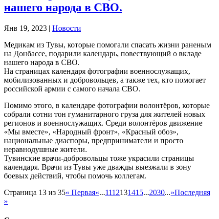
нашего народа в СВО.
Янв 19, 2023
|
Новости
Медикам из Тувы, которые помогали спасать жизни раненым
на Донбассе, подарили календарь, повествующий о вкладе
нашего народа в СВО.
На страницах календаря фотографии военнослужащих,
мобилизованных и добровольцев, а также тех, кто помогает
российской армии с самого начала СВО.
Помимо этого, в календаре фотографии волонтёров, которые
собрали сотни тон гуманитарного груза для жителей новых
регионов и военнослужащих. Среди волонтёров движение
«Мы вместе», «Народный фронт», «Красный обоз»,
национальные диаспоры, предприниматели и просто
неравнодушные жители.
Тувинские врачи-добровольцы тоже украсили страницы
календаря. Врачи из Тувы уже дважды выезжали в зону
боевых действий, чтобы помочь коллегам.
Страница 13 из 35
« Первая
«
...
11
12
13
14
15
...
20
30
...
»
Последняя
»