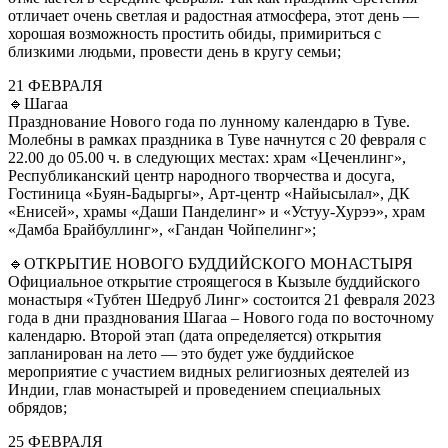
отличает очень светлая и радостная атмосфера, этот день —
хорошая возможность простить обиды, примириться с
близкими людьми, провести день в кругу семьи;
21 ФЕВРАЛЯ
🔹Шагаа
Празднование Нового года по лунному календарю в Туве.
Молебны в рамках праздника в Туве начнутся с 20 февраля с
22.00 до 05.00 ч. в следующих местах: храм «Цеченлинг»,
Республиканский центр народного творчества и досуга,
Гостиница «Буян-Бадыргы», Арт-центр «Найысылал», ДК
«Енисей», храмы «Даши Панделинг» и «Устуу-Хурээ», храм
«Дамба Брайбуллинг», «Гандан Чойпелинг»;
🔹ОТКРЫТИЕ НОВОГО БУДДИЙСКОГО МОНАСТЫРЯ
Официальное открытие строящегося в Кызыле буддийского
монастыря «Тубтен Шедруб Линг» состоится 21 февраля 2023
года в дни празднования Шагаа – Нового года по восточному
календарю. Второй этап (дата определяется) открытия
запланирован на лето — это будет уже буддийское
мероприятие с участием видных религиозных деятелей из
Индии, глав монастырей и проведением специальных
обрядов;
25 ФЕВРАЛЯ